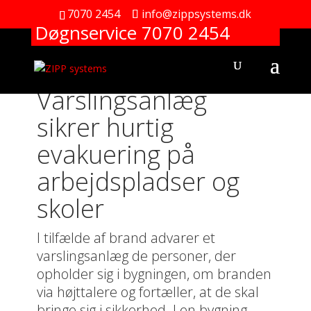
7070 2454
info@zippsystems.dk
Døgnservice 7070 2454
Varslingsanlæg
sikrer hurtig
evakuering på
arbejdspladser og
skoler
I tilfælde af brand advarer et
varslingsanlæg de personer, der
opholder sig i bygningen, om branden
via højttalere og fortæller, at de skal
bringe sig i sikkerhed. I en bygning